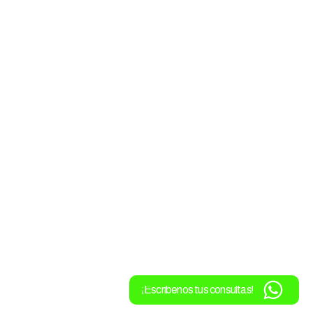
Políticas
Política tratamiento de datos Ca
10
Automation
9316
Política tratamiento de datos
Control y Automatización
manente
unza Km 1
m.co
¡Escribenos tus consultas!