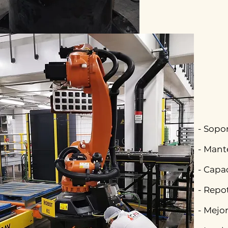
- Sopor
- Mant
- Capa
- Repo
- Mejo