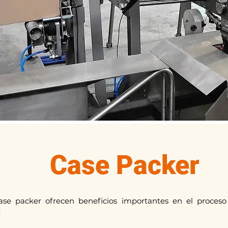
Case Packer
ase packer
ofrecen beneficios importantes en e
l proces
: