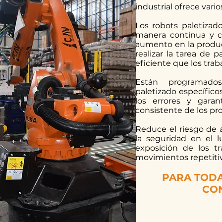
industrial ofrece vario
Los robots paletizad
manera continua y co
aumento en la produc
realizar la tarea de 
eficiente que los tra
Están programado
paletizado específico
los errores y garan
consistente de los pr
Reduce el riesgo de 
la seguridad en el l
exposición de los t
movimientos repetitiv
PARA TODA
CO